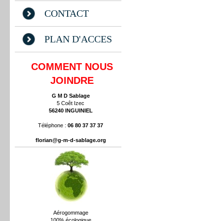
CONTACT
PLAN D'ACCES
COMMENT NOUS
JOINDRE
G M D Sablage
5 Coêt Izec
56240 INGUINIEL
Téléphone :
06 80 37 37 37
florian@g-m-d-sablage.org
Aérogommage
100% écologique